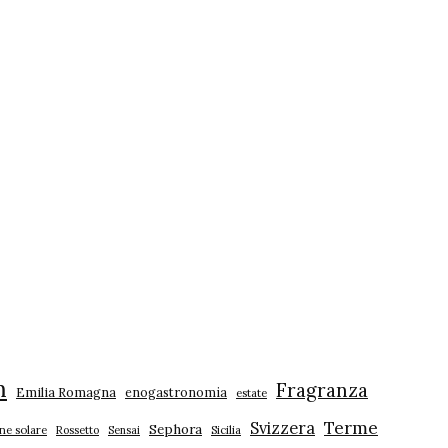
m
Fragranza
Emilia Romagna
enogastronomia
estate
Terme
Svizzera
Sephora
ne solare
Rossetto
Sensai
Sicilia