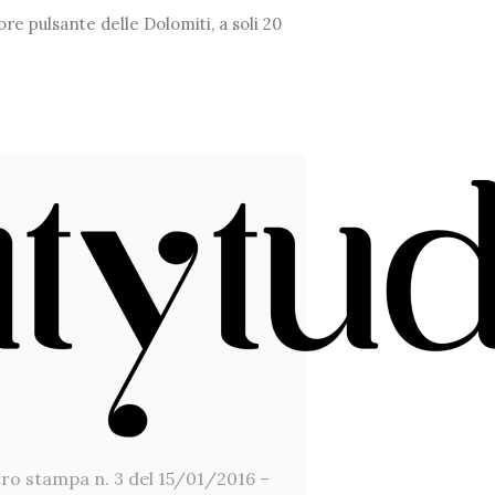
ore pulsante delle Dolomiti, a soli 20
stro stampa n. 3 del 15/01/2016 –