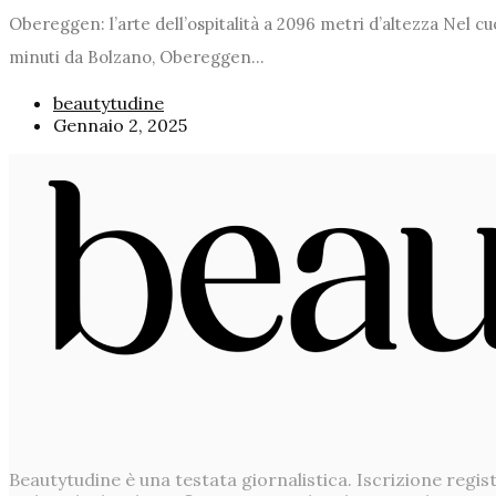
Obereggen: l’arte dell’ospitalità a 2096 metri d’altezza Nel cu
minuti da Bolzano, Obereggen...
beautytudine
Gennaio 2, 2025
Beautytudine è una testata giornalistica. Iscrizione regi