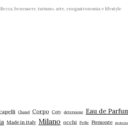
ezza, benessere, turismo, arte, enogastronomia e lifestyle
Eau de Parfu
Corpo
capelli
Coty
Chanel
detersione
Milano
ia
occhi
Made in italy
Piemonte
Pelle
protezio