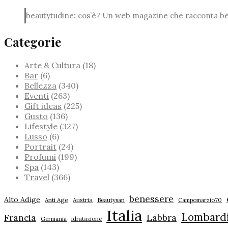
beautytudine: cos’è? Un web magazine che racconta bell
Categorie
Arte & Cultura
(18)
Bar
(6)
Bellezza
(340)
Eventi
(263)
Gift ideas
(225)
Gusto
(136)
Lifestyle
(327)
Lusso
(6)
Portrait
(24)
Profumi
(199)
Spa
(143)
Travel
(366)
benessere
Alto Adige
Anti Age
Austria
Beautysan
Campomarzio70
Italia
Lombard
Labbra
Francia
Germania
idratazione