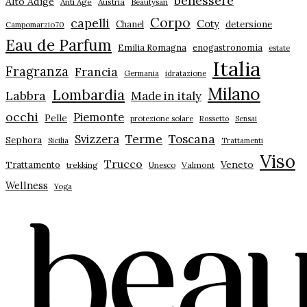
benessere
Alto Adige
Anti Age
Austria
Beautysan
Corpo
capelli
Coty
Chanel
detersione
Campomarzio70
Eau de Parfum
Emilia Romagna
enogastronomia
estate
Italia
Fragranza
Francia
Germania
idratazione
Milano
Lombardia
Labbra
Made in italy
occhi
Piemonte
Pelle
protezione solare
Rossetto
Sensai
Terme
Toscana
Svizzera
Sephora
Sicilia
Trattamenti
Viso
Trucco
Veneto
Trattamento
trekking
Unesco
Valmont
Wellness
Yoga