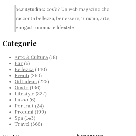
beautytudine: cos’è? Un web magazine che
racconta bellezza, benessere, turismo, arte,
enogastronomia e lifestyle
Categorie
Arte & Cultura
(18)
Bar
(6)
Bellezza
(340)
Eventi
(263)
Gift ideas
(225)
Gusto
(136)
Lifestyle
(327)
Lusso
(6)
Portrait
(24)
Profumi
(199)
Spa
(143)
Travel
(366)