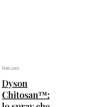
Hair care
Dyson
Chitosan™:
lo spray che