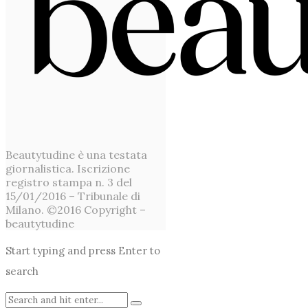
Beautytudine è una testata
giornalistica. Iscrizione
registro stampa n. 3 del
15/01/2016 – Tribunale di
Milano. ©2016 Copyright –
beautytudine
Start typing and press Enter to
search