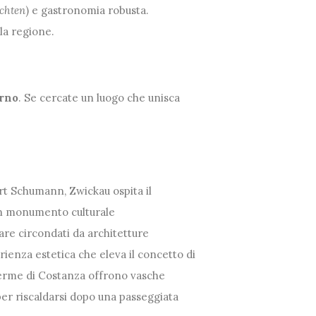
chten
) e gastronomia robusta.
la regione.
rno
. Se cercate un luogo che unisca
rt Schumann, Zwickau ospita il
un monumento culturale
are circondati da architetture
rienza estetica che eleva il concetto di
herme di Costanza offrono vasche
 per riscaldarsi dopo una passeggiata