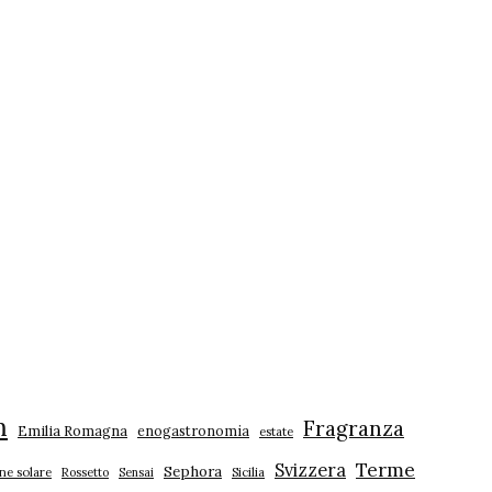
m
Fragranza
Emilia Romagna
enogastronomia
estate
Terme
Svizzera
Sephora
ne solare
Rossetto
Sensai
Sicilia