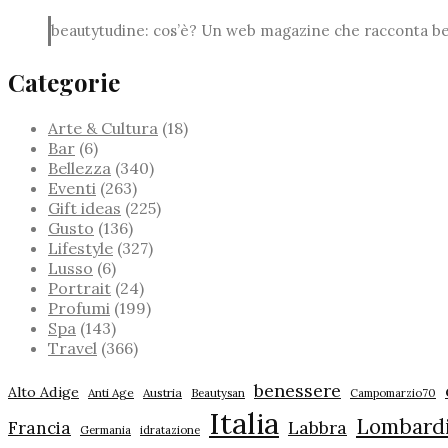
beautytudine: cos’è? Un web magazine che racconta bell
Categorie
Arte & Cultura
(18)
Bar
(6)
Bellezza
(340)
Eventi
(263)
Gift ideas
(225)
Gusto
(136)
Lifestyle
(327)
Lusso
(6)
Portrait
(24)
Profumi
(199)
Spa
(143)
Travel
(366)
benessere
Alto Adige
Anti Age
Austria
Beautysan
Campomarzio70
Italia
Lombard
Labbra
Francia
Germania
idratazione