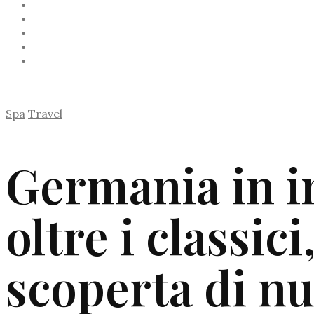
Spa
Travel
Germania in i
oltre i classici,
scoperta di nu