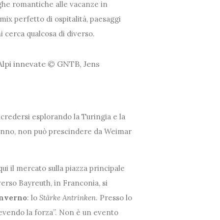
ughe romantiche alle vacanze in
mix perfetto di ospitalità, paesaggi
hi cerca qualcosa di diverso.
Alpi innevate © GNTB, Jens
credersi esplorando la Turingia e la
 anno, non può prescindere da Weimar
qui il mercato sulla piazza principale
verso Bayreuth, in Franconia, si
inverno
: lo
Stärke Antrinken
. Presso lo
“bevendo la forza”. Non è un evento