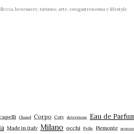
ezza, benessere, turismo, arte, enogastronomia e lifestyle
Eau de Parfu
Corpo
capelli
Coty
Chanel
detersione
Milano
ia
occhi
Made in italy
Piemonte
Pelle
protezio