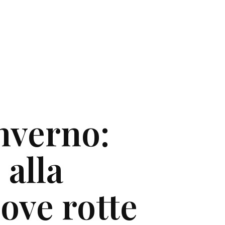
nverno:
 alla
ove rotte