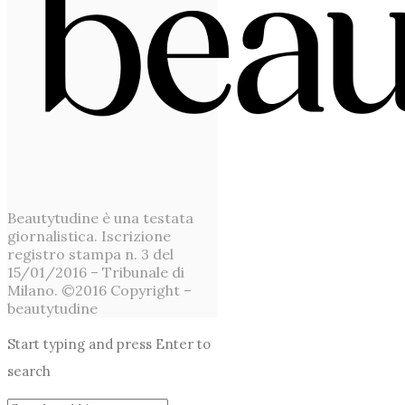
Beautytudine è una testata
giornalistica. Iscrizione
registro stampa n. 3 del
15/01/2016 – Tribunale di
Milano. ©2016 Copyright –
beautytudine
Start typing and press Enter to
search