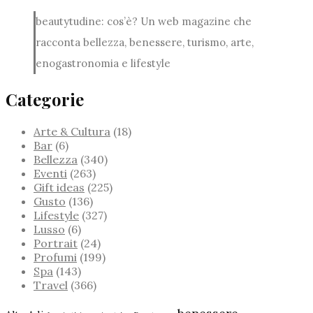
beautytudine: cos’è? Un web magazine che
racconta bellezza, benessere, turismo, arte,
enogastronomia e lifestyle
Categorie
Arte & Cultura
(18)
Bar
(6)
Bellezza
(340)
Eventi
(263)
Gift ideas
(225)
Gusto
(136)
Lifestyle
(327)
Lusso
(6)
Portrait
(24)
Profumi
(199)
Spa
(143)
Travel
(366)