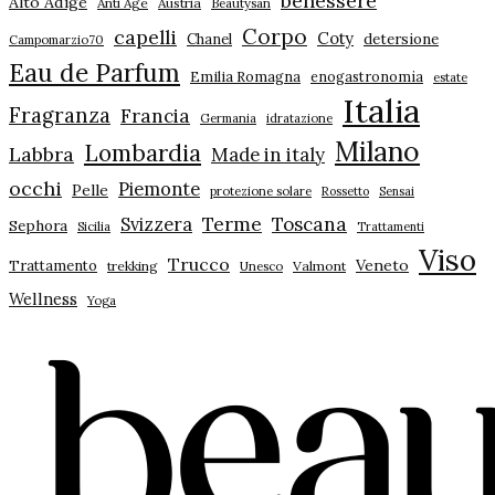
benessere
Alto Adige
Anti Age
Austria
Beautysan
Corpo
capelli
Coty
Chanel
detersione
Campomarzio70
Eau de Parfum
Emilia Romagna
enogastronomia
estate
Italia
Fragranza
Francia
Germania
idratazione
Milano
Lombardia
Labbra
Made in italy
occhi
Piemonte
Pelle
protezione solare
Rossetto
Sensai
Terme
Toscana
Svizzera
Sephora
Sicilia
Trattamenti
Viso
Trucco
Veneto
Trattamento
trekking
Unesco
Valmont
Wellness
Yoga